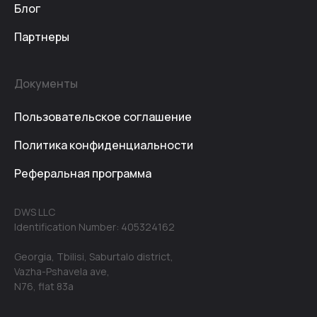
Блог
Партнеры
Документы
Пользовательское соглашение
Политика конфиденциальности
Реферальная программа
DWS LLC
Identification Number: 405324162
Georgia, Tbilisi, Saburtalo district,
Vazha-Pshavela ave,
N76, flat 83a